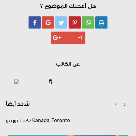
هل أعجبك الموضوع ؟






عن الكاتب
fj
شاهد أيضاً


كندا-تورنتو / Kanada-Toronto