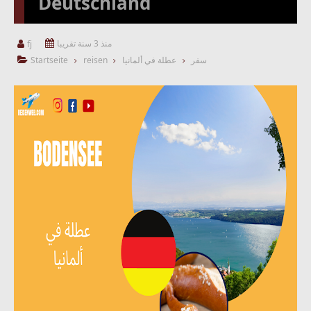
Deutschland
منذ 3 سنة تقريبا
fj


سفر
عطلة في ألمانيا
reisen
Startseite
