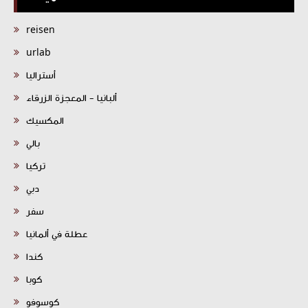
reisen
urlab
أستراليا
ألبانيا - المعجزة الزرقاء
المكسيك
بالي
تركيا
دبي
سفر
عطلة في ألمانيا
كندا
كوبا
كوسوفو