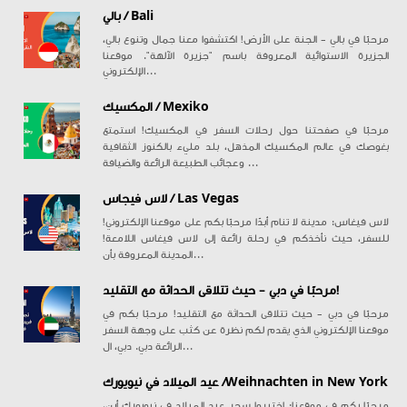
بالي / Bali
مرحبًا في بالي - الجنة على الأرض! اكتشفوا معنا جمال وتنوع بالي،
الجزيرة الاستوائية المعروفة باسم "جزيرة الآلهة". موقعنا
الإلكتروني...
المكسيك / Mexiko
مرحبًا في صفحتنا حول رحلات السفر في المكسيك! استمتع
بغوصك في عالم المكسيك المذهل، بلد مليء بالكنوز الثقافية
وعجائب الطبيعة الرائعة والضيافة ...
لاس فيجاس / Las Vegas
!لاس فيغاس: مدينة لا تنام أبدًا مرحبًا بكم على موقعنا الإلكتروني
للسفر، حيث نأخذكم في رحلة رائعة إلى لاس فيغاس اللامعة!
المدينة المعروفة بأن...
مرحبًا في دبي - حيث تتلاقى الحداثة مع التقليد!
مرحبًا في دبي - حيث تتلاقى الحداثة مع التقليد! مرحبًا بكم في
موقعنا الإلكتروني الذي يقدم لكم نظرة عن كثب على وجهة السفر
الرائعة دبي. دبي، ال...
عيد الميلاد في نيويورك /Weihnachten in New York
مرحبًا بكم في موقعنا: اختبروا سحر عيد الميلاد في نيويورك أين،