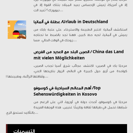
إلا في أمريكا، يُعيش الإحساس بعيد الميلاد بتلك القوة إلا في
نيويورك؟ تُعيد الت...
عطلة في ألمانيا /Urlaub in Deutschland
استكشف ألمانيا: اختبر الطبيعة والاسترخاء على عتبة بابك من
يعيش في ألمانيا، لديه حظ كبير، فهنا تجد بالضبط ما تحتاجه
روحك في الوقت الحالي. مسا...
الصين البلد مع العديد من الفرص / China das Land
mit vielen Möglichkeiten
مرحبًا بك في الصين: اكتشف عجائب شرق آسيا تجذب الصين،
كواحدة من أربع دول كبيرة في العالم، الزوار بتاريخها الغني،
وثقافتها الرائعة، وطبيعتها ا...
أهم المعالم السياحية في كوسوفو /Top
Sehenswürdigkeiten in Kosovo
مرحبًا في كوسوفو، أحدث دولة في أوروبا، التي على الرغم من
شبابها، تحمل في طياتها ثقافة وتاريخًا غنيين. هذه الوجهة الفريدة
بالتأكيد تستحق الزي...
التسميات