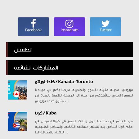
Facebook
Instagram
Twitter
الطقس
المشاركات الشائعة
كندا-تورنتو / Kanada-Toronto
تورونتو: مدينة مليئة بالتنوع والجاذبية مرحبًا بكم في موقعنا
للسفر! اليوم، سنأخذكم في رحلة إلى المدينة النابضة بالحياة في
شرق كندا: تورونتو. ...
كوبا / Kuba
مرحبًا بكم في صفحتنا حول رحلات السفر في كوبا! انغمس في
عالم كوبا الساحر، بلد يشتهر بثقافته النابضة، والمناظر الطبيعية
الرائعة، والضيافة الدا...