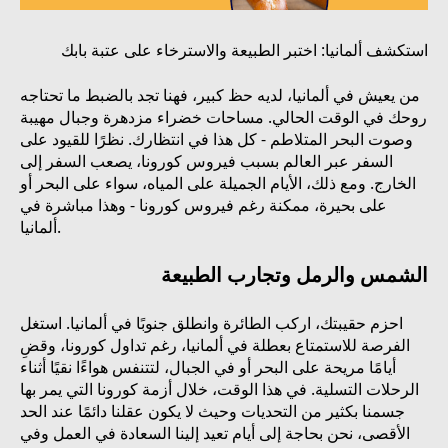
استكشف ألمانيا: اختبر الطبيعة والاسترخاء على عتبة بابك
من يعيش في ألمانيا، لديه حظ كبير، فهنا تجد بالضبط ما تحتاجه
روحك في الوقت الحالي. مساحات خضراء مزدهرة وجبال مهيبة
وصوت البحر المتلاطم - كل هذا في انتظارك. نظرًا للقيود على
السفر عبر العالم بسبب فيروس كورونا، يصعب السفر إلى
الخارج. ومع ذلك، الأيام الجميلة على المياه، سواء على البحر أو
على بحيرة، ممكنة رغم فيروس كورونا - وهذا مباشرة في
ألمانيا.
الشمس والرمل وتجارب الطبيعة
احزم حقيبتك، اركب الطائرة وانطلق جنوبًا في ألمانيا. استغل
الفرصة للاستمتاع بعطلة في ألمانيا، رغم تداول كورونا، وقضِ
أيامًا مريحة على البحر أو في الجبال، لتتنفس هواءًا نقيًا أثناء
الرحلات التسلية. في هذا الوقت، خلال أزمة كورونا التي يمر بها
جسمنا بكثير من التحديات وحيث لا يكون عقلنا دائمًا عند الحد
الأقصى، نحن بحاجة إلى أيام تعيد إلينا السعادة في العمل وفي