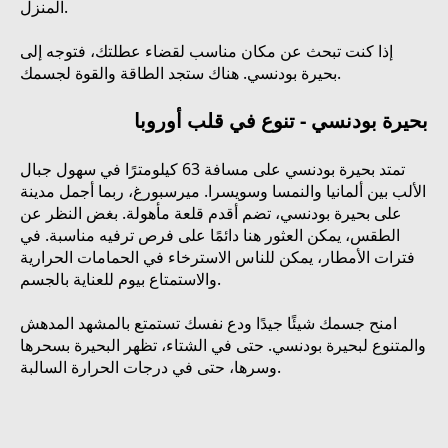
المنزل.
إذا كنت تبحث عن مكان مناسب لقضاء عطلتك، فتوجه إلى
بحيرة بودنسي. هناك ستجد الطاقة والقوة لجسمك.
بحيرة بودنسي - تنوع في قلب أوروبا
تمتد بحيرة بودنسي على مسافة 63 كيلومترًا في سهول جبال
الألب بين ألمانيا والنمسا وسويسرا. ميرسبورغ، ربما أجمل مدينة
على بحيرة بودنسي، تضم أقدم قلعة مأهولة. بغض النظر عن
الطقس، يمكن العثور هنا دائمًا على فرص ترفيه مناسبة. في
فترات الأمطار، يمكن للناس الاسترخاء في الحمامات الحرارية
والاستمتاع بيوم للعناية بالجسم.
امنح جسمك شيئًا جيدًا ودع نفسك تستمتع بالمشهد المدهش
والمتنوع لبحيرة بودنسي. حتى في الشتاء، تظهر البحيرة بسحرها
وسرها، حتى في درجات الحرارة السالبة.