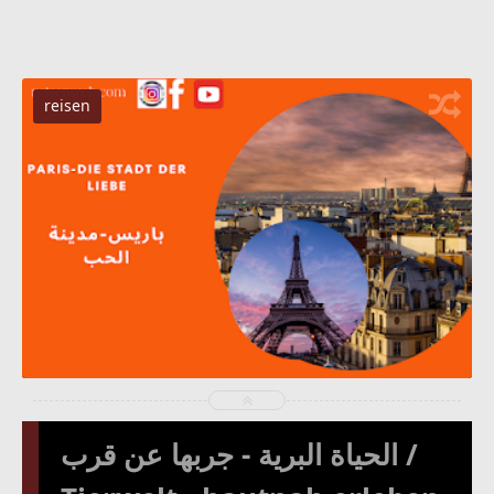
reisen
2021-03-26
fj
شاهد الموضوع
الحياة البرية - جربها عن قرب /