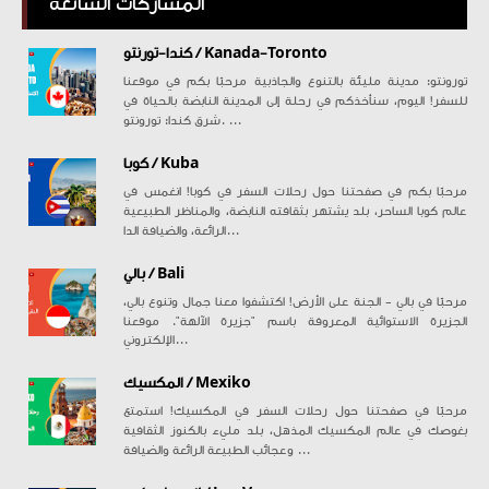
المشاركات الشائعة
كندا-تورنتو / Kanada-Toronto
تورونتو: مدينة مليئة بالتنوع والجاذبية مرحبًا بكم في موقعنا
للسفر! اليوم، سنأخذكم في رحلة إلى المدينة النابضة بالحياة في
شرق كندا: تورونتو. ...
كوبا / Kuba
مرحبًا بكم في صفحتنا حول رحلات السفر في كوبا! انغمس في
عالم كوبا الساحر، بلد يشتهر بثقافته النابضة، والمناظر الطبيعية
الرائعة، والضيافة الدا...
بالي / Bali
مرحبًا في بالي - الجنة على الأرض! اكتشفوا معنا جمال وتنوع بالي،
الجزيرة الاستوائية المعروفة باسم "جزيرة الآلهة". موقعنا
الإلكتروني...
المكسيك / Mexiko
مرحبًا في صفحتنا حول رحلات السفر في المكسيك! استمتع
بغوصك في عالم المكسيك المذهل، بلد مليء بالكنوز الثقافية
وعجائب الطبيعة الرائعة والضيافة ...