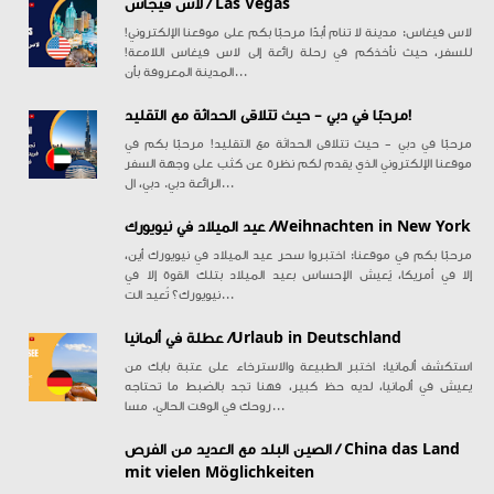
لاس فيجاس / Las Vegas
!لاس فيغاس: مدينة لا تنام أبدًا مرحبًا بكم على موقعنا الإلكتروني
للسفر، حيث نأخذكم في رحلة رائعة إلى لاس فيغاس اللامعة!
المدينة المعروفة بأن...
مرحبًا في دبي - حيث تتلاقى الحداثة مع التقليد!
مرحبًا في دبي - حيث تتلاقى الحداثة مع التقليد! مرحبًا بكم في
موقعنا الإلكتروني الذي يقدم لكم نظرة عن كثب على وجهة السفر
الرائعة دبي. دبي، ال...
عيد الميلاد في نيويورك /Weihnachten in New York
مرحبًا بكم في موقعنا: اختبروا سحر عيد الميلاد في نيويورك أين،
إلا في أمريكا، يُعيش الإحساس بعيد الميلاد بتلك القوة إلا في
نيويورك؟ تُعيد الت...
عطلة في ألمانيا /Urlaub in Deutschland
استكشف ألمانيا: اختبر الطبيعة والاسترخاء على عتبة بابك من
يعيش في ألمانيا، لديه حظ كبير، فهنا تجد بالضبط ما تحتاجه
روحك في الوقت الحالي. مسا...
الصين البلد مع العديد من الفرص / China das Land
mit vielen Möglichkeiten