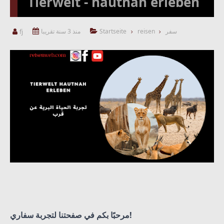
Tierwelt - hautnah erleben
سفر
reisen
Startseite
منذ 3 سنة تقريبا
fj



مرحبًا بكم في صفحتنا لتجربة سفاري!