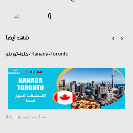
fj
شاهد أيضاً


كندا-تورنتو / Kanada-Toronto
منذ 3 سنة تقريبا
fj