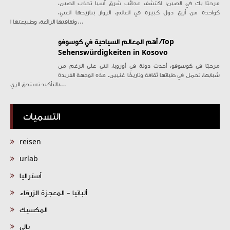
مرحبًا بك في الصين: اكتشف عجائب شرق آسيا تجذب الصين،
كواحدة من أربع دول كبيرة في العالم، الزوار بتاريخها الغني،
وثقافتها الرائعة، وطبيعتها ا...
أهم المعالم السياحية في كوسوفو /Top
Sehenswürdigkeiten in Kosovo
مرحبًا في كوسوفو، أحدث دولة في أوروبا، التي على الرغم من
شبابها، تحمل في طياتها ثقافة وتاريخًا غنيين. هذه الوجهة الفريدة
بالتأكيد تستحق الزي...
التسميات
reisen
urlab
أستراليا
ألبانيا - المعجزة الزرقاء
المكسيك
بالي